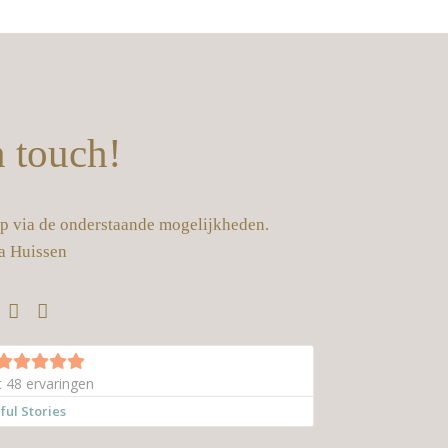
n touch!
op via de onderstaande mogelijkheden.
a Huissen