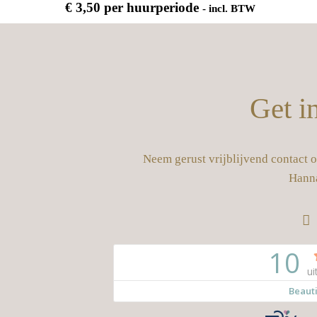
€
3,50
per huurperiode
- incl. BTW
Get i
Neem gerust vrijblijvend contact 
Hann