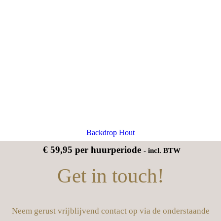
Backdrop Hout
€
59,95
per huurperiode
- incl. BTW
Get in touch!
Neem gerust vrijblijvend contact op via de onderstaande