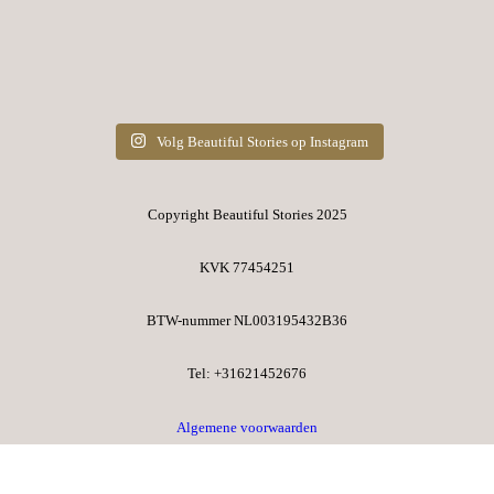
Volg Beautiful Stories op Instagram
Copyright Beautiful Stories 2025
KVK 77454251
BTW-nummer NL003195432B36​
Tel: +31621452676​
Algemene voorwaarden