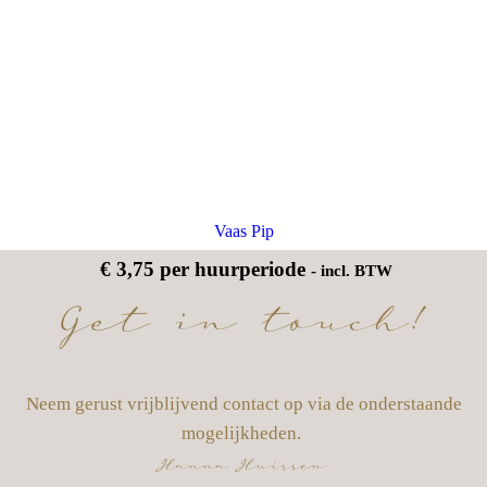
Vaas Pip
€
3,75
per huurperiode
- incl. BTW
Get in touch!
Neem gerust vrijblijvend contact op via de onderstaande
mogelijkheden.
Hanna Huissen