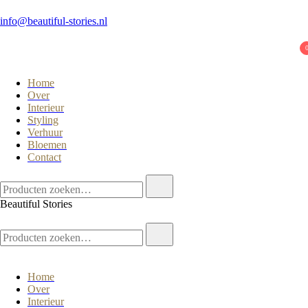
info@beautiful-stories.nl
Home
Over
Interieur
Styling
Verhuur
Bloemen
Contact
Beautiful Stories
Home
Over
Interieur