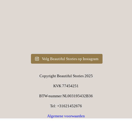
Volg Beautiful Stories op Instagram
Copyright Beautiful Stories 2025
KVK 77454251
BTW-nummer NL003195432B36​
Tel: +31621452676​
Algemene voorwaarden