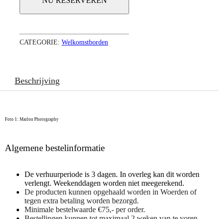
NU RESERVEREN
CATEGORIE:
Welkomstborden
Beschrijving
Foto 1: Marlou Photography
Algemene bestelinformatie
De verhuurperiode is 3 dagen. In overleg kan dit worden
verlengt. Weekenddagen worden niet meegerekend.
De producten kunnen opgehaald worden in Woerden of
tegen extra betaling worden bezorgd.
Minimale bestelwaarde €75,- per order.
Bestellingen kunnen tot maximaal 2 weken van te voren