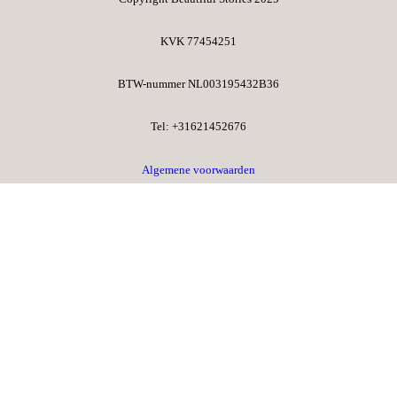
KVK 77454251
BTW-nummer NL003195432B36​
Tel: +31621452676​
Algemene voorwaarden