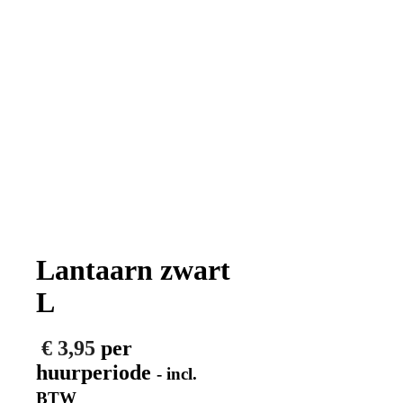
Lantaarn zwart
L
€
3,95
per
huurperiode
- incl.
BTW