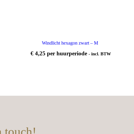
Windlicht hexagon zwart – M
€
4,25
per huurperiode
- incl. BTW
n touch!