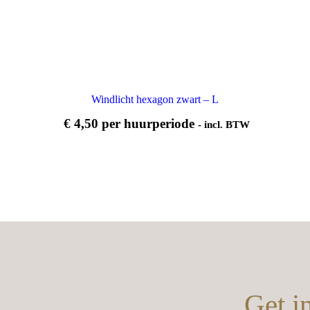
Windlicht hexagon zwart – L
€
4,50
per huurperiode
- incl. BTW
Get i