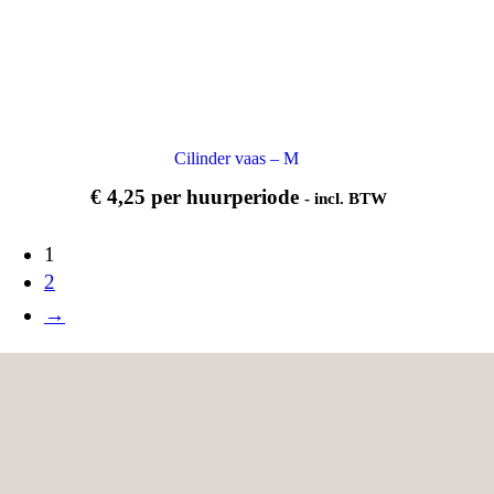
Cilinder vaas – M
€
4,25
per huurperiode
- incl. BTW
1
2
→