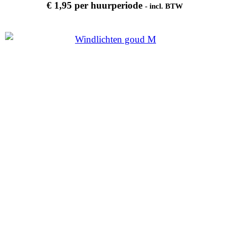
€
1,95
per huurperiode
- incl. BTW