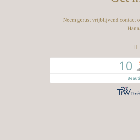
Neem gerust vrijblijvend contact 
Hann