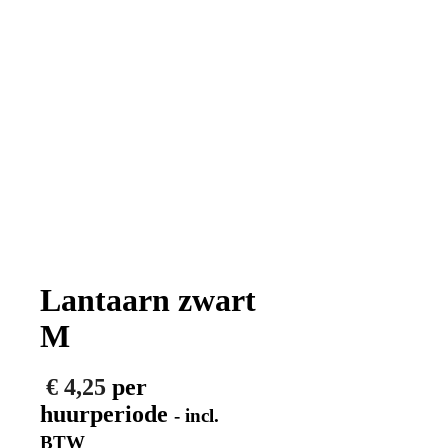
Lantaarn zwart
M
€
4,25
per
huurperiode
- incl.
BTW