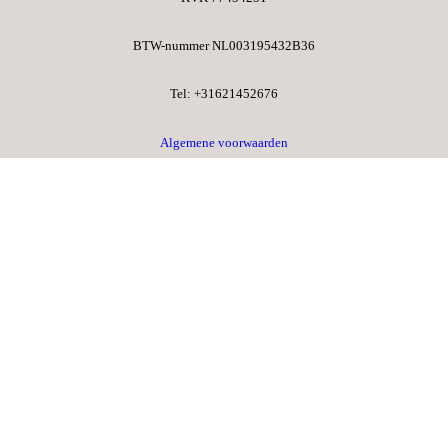
BTW-nummer NL003195432B36​
Tel: +31621452676​
Algemene voorwaarden