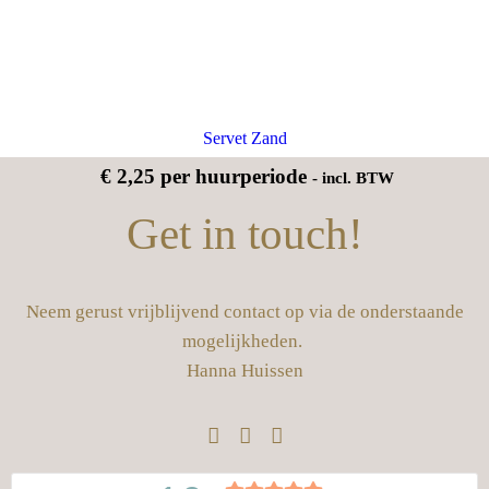
Servet Zand
€
2,25
per huurperiode
- incl. BTW
Get in touch!
Neem gerust vrijblijvend contact op via de onderstaande
mogelijkheden.
Hanna Huissen