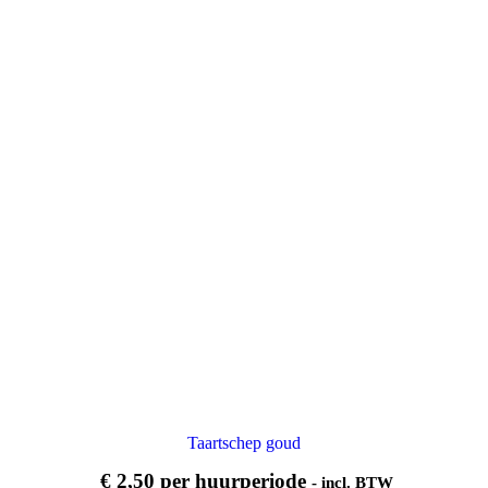
Taartschep goud
€
2,50
per huurperiode
- incl. BTW