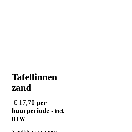
Tafellinnen
zand
€
17,70
per
huurperiode
- incl.
BTW
Zandkleurige linnen