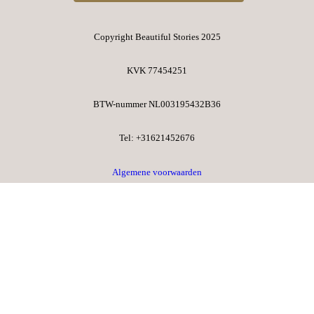
Copyright Beautiful Stories 2025
KVK 77454251
BTW-nummer NL003195432B36​
Tel: +31621452676​
Algemene voorwaarden